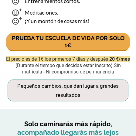
Entrenamientos cortos.
Meditaciones.
¡Y un montón de cosas más!
PRUEBA TU ESCUELA DE VIDA POR SOLO
1€
El precio es de 1€ los primeros 7 días y después
20 €/mes
(Durante el tiempo que decidas estar inscrito)
Sin
matrícula - Ni compromiso de permanencia
Pequeños cambios, que dan lugar a grandes
resultados
Solo caminarás más rápido,
acompañado llegarás más lejos