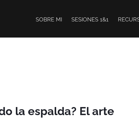
SOBRE MI
SESIONES 1&1
RECUR
do la espalda? El arte
.